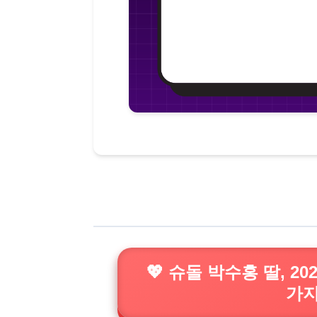
💖 슈돌 박수홍 딸, 2
가지