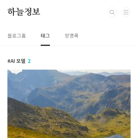
본문 바로가기
하늘정보
블로그홈
태그
방명록
AI 모델
2