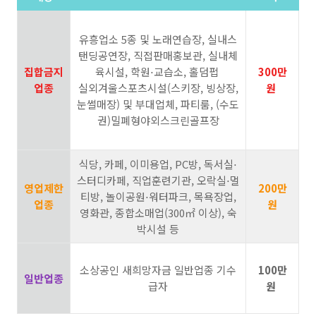
유흥업소 5종 및 노래연습장, 실내스
탠딩공연장, 직접판매홍보관, 실내체
집합금지
육시설, 학원⋅교습소, 홀덤펍
300만
업종
실외겨울스포츠시설(스키장, 빙상장,
원
눈썰매장) 및 부대업체, 파티룸, (수도
권)밀폐형야외스크린골프장
식당, 카페, 이미용업, PC방, 독서실⋅
스터디카페, 직업훈련기관, 오락실⋅멀
영업제한
200만
티방, 놀이공원⋅워터파크, 목욕장업,
업종
원
영화관, 종합소매업(300㎡ 이상), 숙
박시설 등
소상공인 새희망자금 일반업종 기수
100만
일반업종
급자
원