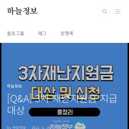
본문 바로가기
하늘정보
블로그홈
태그
방명록
하늘정보
[Q&A] 3차 재난지원금 지급
대상
by 하늘정보
2021. 6. 16.